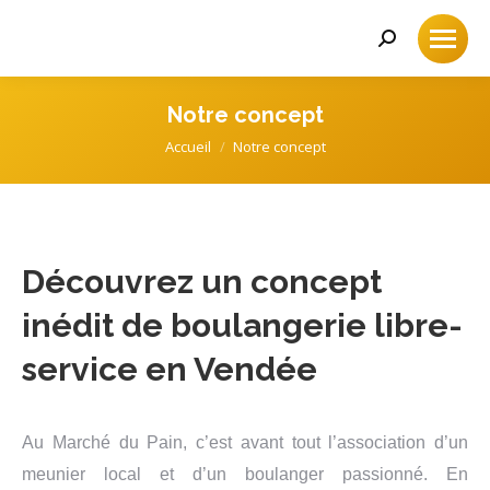
Recherche
:
Notre concept
Accueil
Notre concept
Vous êtes ici :
Découvrez
un concept
inédit de boulangerie libre-
service en Vendée
Au Marché du Pain, c’est avant tout l’association d’un
meunier local et d’un boulanger passionné. En