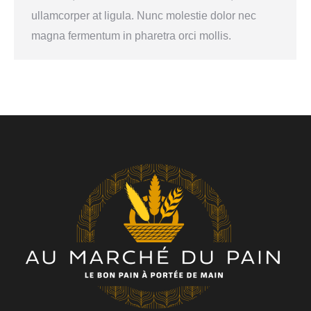
ullamcorper at ligula. Nunc molestie dolor nec
magna fermentum in pharetra orci mollis.