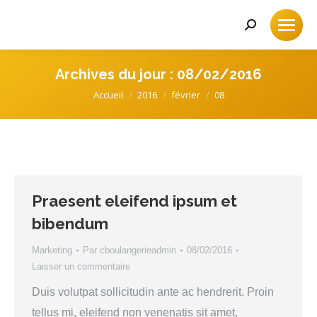
Recherche
:
Archives du jour :
08/02/2016
Accueil
2016
février
08
Vous êtes ici :
Praesent eleifend ipsum et
bibendum
Marketing
Par
cboulangerieadmin
08/02/2016
Laisser un commentaire
Duis volutpat sollicitudin ante ac hendrerit. Proin
tellus mi, eleifend non venenatis sit amet,