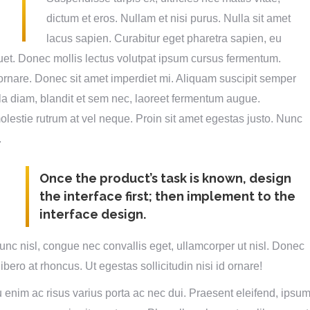
dictum et eros. Nullam et nisi purus. Nulla sit amet
lacus sapien. Curabitur eget pharetra sapien, eu
uet. Donec mollis lectus volutpat ipsum cursus fermentum.
ornare. Donec sit amet imperdiet mi. Aliquam suscipit semper
la diam, blandit et sem nec, laoreet fermentum augue.
estie rutrum at vel neque. Proin sit amet egestas justo. Nunc
.
Once the product’s task is known, design
the interface first; then implement to the
interface design.
unc nisl, congue nec convallis eget, ullamcorper ut nisl. Donec
libero at rhoncus. Ut egestas sollicitudin nisi id ornare!
 enim ac risus varius porta ac nec dui. Praesent eleifend, ipsu