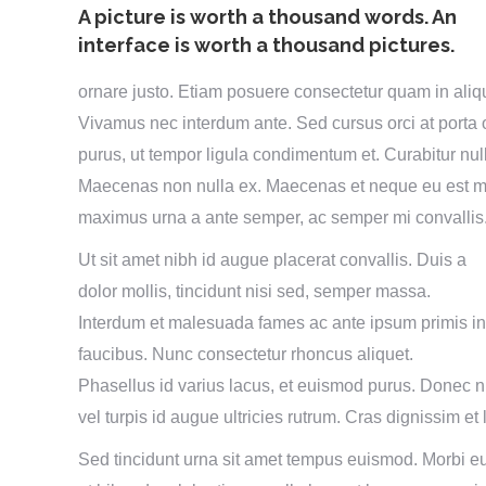
A picture is worth a thousand words. An
interface is worth a thousand pictures.
ornare justo. Etiam posuere consectetur quam in aliq
Vivamus nec interdum ante. Sed cursus orci at porta 
purus, ut tempor ligula condimentum et. Curabitur nul
Maecenas non nulla ex. Maecenas et neque eu est mol
maximus urna a ante semper, ac semper mi convallis
Ut sit amet nibh id augue placerat convallis. Duis a
dolor mollis, tincidunt nisi sed, semper massa.
Interdum et malesuada fames ac ante ipsum primis in
faucibus. Nunc consectetur rhoncus aliquet.
Phasellus id varius lacus, et euismod purus. Donec n
vel turpis id augue ultricies rutrum. Cras dignissim et 
Sed tincidunt urna sit amet tempus euismod. Morbi eu