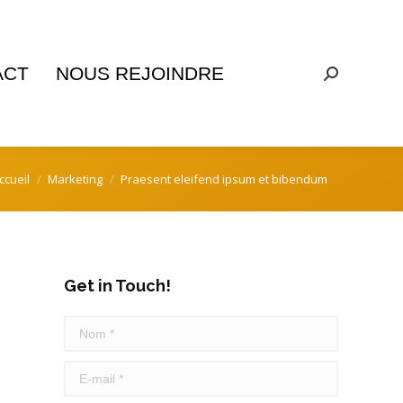
ACT
NOUS REJOINDRE
Recherche
:
ccueil
Marketing
Praesent eleifend ipsum et bibendum
s êtes ici :
Get in Touch!
Nom *
E-mail *