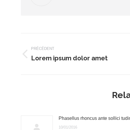
Navigation
article
PRÉCÉDENT
Lorem ipsum dolor amet
Article
précédent
:
Rela
Phasellus rhoncus ante sollici tudi
10/01/2016