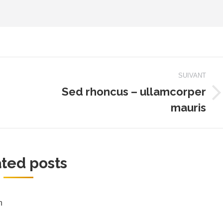
SUIVANT
Sed rhoncus – ullamcorper
Article
mauris
suivant
:
ted posts
n