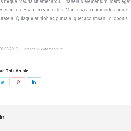
ius neque mauris sit amet arcu. Phasellus elementum libero eget
rper vehicula. Etiam eu varius leo. Maecenas a commodo augue.
utate a. Quisque at nibh ac purus aliquet accumsan. In lobortis
08/02/2016
Laisser un commentaire
re This Article
ger
Partager
Partager
Partager
sur
sur
sur
book
Twitter
Pinterest
LinkedIn
in