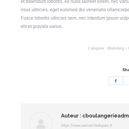
et bibendum lobortis, ex nulla laoreet lorem, nec var
risus ultricies, eget euismod dui venenatis ullamco
Fusce lobortis ultricies sem, nec interdum ipsum vulp
elit et gravida varius.
Catégorie :
Marketing
Sha
Parta
sur
Face
Auteur :
cboulangerieadm
https://www.aumarchedupain.fr