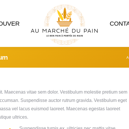
OUVER
CONT
dum
A
Vou
lit. Maecenas vitae sem dolor. Vestibulum molestie pretium sem
 accumsan. Suspendisse auctor rutrum gravida. Vestibulum eget
 massa vel lacus euismod laoreet. Maecenas egestas laoreet
tique ultrices.
Suspendisse turpis ex, ultricies nec mattis vitae,