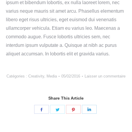
ipsum et bibendum lobortis, ex nulla laoreet lorem, nec
varius neque mauris sit amet arcu. Phasellus elementum
libero eget risus ultricies, eget euismod dui venenatis
ullamcorper vehicula. Etiam eu varius leo. Maecenas a
commodo augue. Fusce lobortis ultricies sem, nec
interdum ipsum vulputate a. Quisque at nibh ac purus
aliquet accumsan. In lobortis elit et gravida varius.
Catégories :
Creativity
,
Media
05/02/2016
Laisser un commentaire
Share This Article
Partager
Partager
Partager
Partager
sur
sur
sur
sur
Facebook
Twitter
Pinterest
LinkedIn