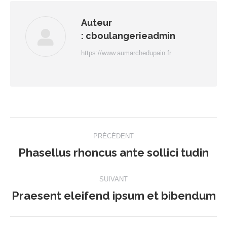
Auteur
:
cboulangerieadmin
https://www.aumarchedupain.fr
Navigation
PRÉCÉDENT
article
Phasellus rhoncus ante sollici tudin
Article
précédent
SUIVANT
:
Praesent eleifend ipsum et bibendum
Article
suivant
: